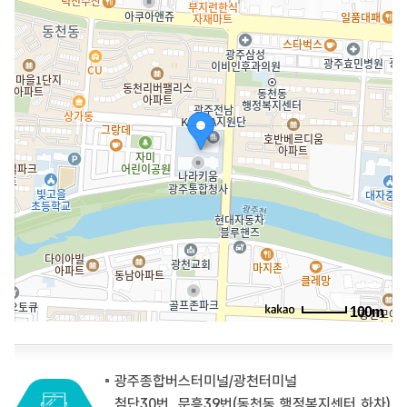
100m
광주종합버스터미널/광천터미널
첨단30번, 문흥39번(동천동 행정복지센터 하차)