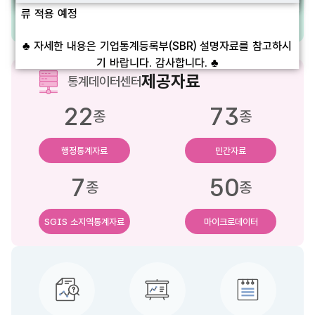
류 적용 예정
♣ 자세한 내용은 기업통계등록부(SBR) 설명자료를 참고하시
기 바랍니다. 감사합니다. ♣
제공자료
통계데이터센터
하루동안 이 창을 열지 않음
닫기
22
73
종
종
행정통계자료
민간자료
7
50
종
종
SGIS 소지역통계
자료
마이크로데이터