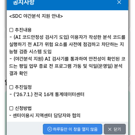
공지사항
통계데이터센터 이용자 여러분께 안내해 드립니다. 센터
내 가상 분석환경(VDI)의 최적화 및 안정적인 통계 분석
<2024년 기준 청년통계등록부(확정) 자료 제공 알림>
- ‘사업체·기업한국표준산업분류’ 컬럼을 11차 산업분류만 확
서비스 제공을 위하여운영체제(OS) 업그레이드 작업을 다
<SDC 야간분석 지원 안내>
2026-05-27
정 제공합니다.
음과 같이 실시합니다.작업내용: (변경전)Windows 10 -
2024년 기준 청년통계등록부(확정) 자료 서비스를 시작합니
한국표준산업분류 개정(10차 → 11차, ’24.7월)에 따라 기
> (변경후)Windows 11작업일정: 2026.05.27. ~
□ 추진내용
다.
존 10차·11차 산업분류
2026.08* 현재 VDI를 이용 중인 경우, 사용기간이 종료
- (AI 코드안정성 검사기 도입) 이용자가 작성한 분석 코드를
SDC 야간분석 지원 안내
병행 제공에서 11차 산업분류만 확정 제공(’23년 1월 기준
된 후 순차적으로 업그레이드 작업이 진행됩니다.** 공지
실행하기 전 AI가 위험 요소를 사전에 점검하고 차단하는 지
서비스 시작일자: 2026. 8. 6.
일 이후 VDI를 새롭게 할당받는 이용자는 Windows11
월간 SBR부터 적용)
□ 추진내용- (AI 코드안정성 검사기 도입) 이용자가 작성
능형 검증 시스템 도입
자료주기: 연간
환경으로 제공됩니다.센터 이용에 참고 부탁드리겠습니
한 분석 코드를 실행하기 전 AI가 위험 요소를 사전에 점
- (야간분석 지원) AI 검사기를 통과하여 안전성이 확인된 코
다. 감사합니다.
시계열: 2015~2024
※ 서비스 예정일: ~’26.7월
검하고 차단하는 지능형 검증 시스템 도입- (야간분석 지
드는 평일 업무 종료 전 프로그램 가동 및 익일(운영일) 분석
2026-07-29
원) AI 검사기를 통과하여 안전성이 확인된 코드는 평일
결과 확인
주요내용
‣ 기존의 산업분류 기준 적용 시, T-2년 연간 산업분류 적용
업무 종료 전 프로그램 가동 및 익일(운영일) 분석결과 확
알림판
1) 11차 산업분류 적용(2023년 기준~) 및 최신 정보 반영
이 원칙이지만 11차 산업분류 소급에
인□ 추진일정- ('26.7.1.) 전국 16개 통계데이터센터□
□ 추진일정
2) 청년 및 청년의 배우자 항목 추가
신청방법- 센터이용시 지역센터 담당자와 협의
따라 일부 시계열에서 T년(‘23년, ’24년 월간 SBR) 또는
- ('26.7.1.) 전국 16개 통계데이터센터
- 청년: 배우자동거여부, 장애여부, 3대보험 가입여부,
T-1년(‘25년 월간 SBR)의 산업분류 적용
육아휴직 당시의 일자리 정보 등
(예시) ’23년 월간 SBR의 경우, ‘21년 연간 SBR 산업분류
□ 신청방법
- 청년의 배우자: 인구·가구·취업활동 정보 등
를 적용하는 것이 원칙이나,
- 센터이용시 지역센터 담당자와 협의
3) 청년통계등록부 개선사항 반영 등
’23년 연간 SBR의 산업분류 적용
하루동안 이 창을 열지 않음
닫기
하루동안 이 창을 열지 않음
닫기
‣ 향후 2027년 월간 SBR의 경우, 2025년 연간 SBR 산업분