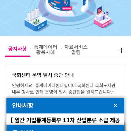
통계데이터
자료서비스
공지사항
활용사례
알림
국회센터 운영 일시 중단 안내
안녕하세요. 통계데이터센터입니다.국회센터 국회도서관
내부 행사로 인해 운영이 일시 중단됨을 알려드립니다.중
단기간: 2026. 08. 07.(금)이용에 불편을 드려 죄송합니
2026-08-05
안내사항
다.문의: 02) 310-9050
[ 월간 기업통계등록부 11차 산업분류 소급 제공
센터 내 가상환경(VDI) OS 업그레이드 작업안내
관련 유의사항 알림 ]
공지사항